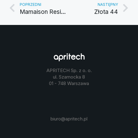
POPRZEDNI
NASTĘPNY
Mamaison Residence Diana
Złota 44
APRITECH Sp. z o. o.
ul. Szamocka 8
01 - 748 Warszawa
biuro@apritech.pl