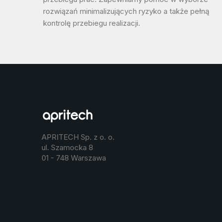
rozwiązań minimalizujących ryzyko a także pełną
kontrolę przebiegu realizacji.
APRITECH Sp. z o. o.
ul. Szamocka 8
01 - 748 Warszawa