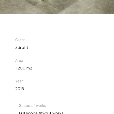
Client
Zdrofit
Area
1 200 m2
Year
2018
Scope of works
Full scope fit-out works