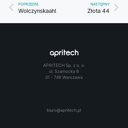
POPRZEDNI
NASTĘPNY
Wolczynskaah!
Złota 44
APRITECH Sp. z o. o.
ul. Szamocka 8
01 - 748 Warszawa
biuro@apritech.pl