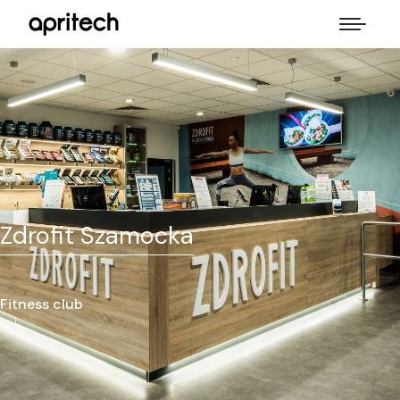
Zdrofit Szamocka
Fitness club