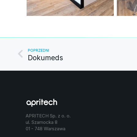
POPRZEDNI
Dokumeds
APRITECH Sp. z o. o.
ul. Szamocka 8
01 - 748 Warszawa