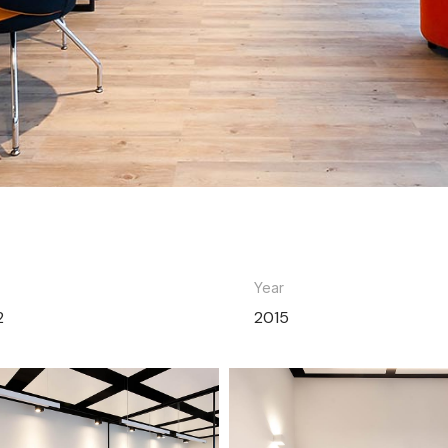
Year
2
2015