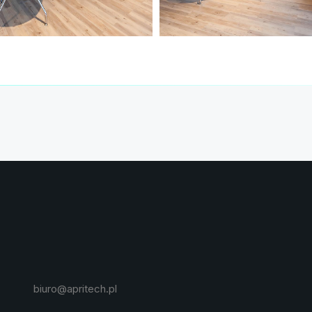
biuro@apritech.pl