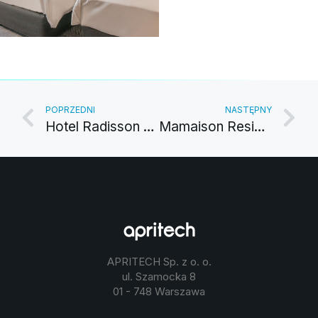
POPRZEDNI
NASTĘPNY
Hotel Radisson Collection
Mamaison Residence Diana
APRITECH Sp. z o. o.
ul. Szamocka 8
01 - 748 Warszawa