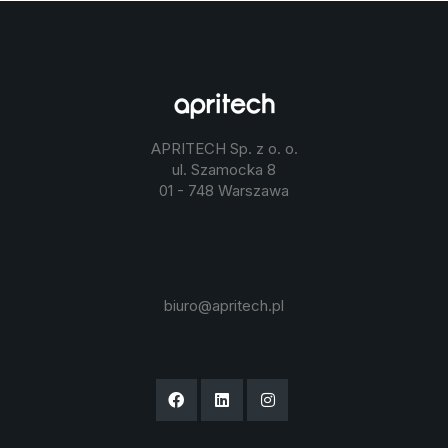
APRITECH Sp. z o. o.
ul. Szamocka 8
01 - 748 Warszawa
biuro@apritech.pl